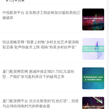
8.1万平方米
中投配资平台 近东救济工程处称加沙援助系统已
被破坏
恒达策略官网 “我要上村晚”乡村文化艺术展演精
彩启幕 歌声快板齐上阵 唱响“和美乡村好声音”
厦门配资网官网 惠城环保定增21.73亿元谋转
型，产能扩张与盈利承压下的破局之举
厦门配资网平台 沃尔夫斯堡的“红色灯语”，回答
与众08在纯电时代的终极命题