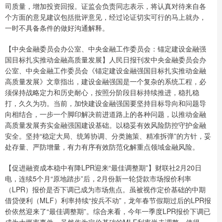
司质量，增加投资回报。证监会负责同志表示，将认真对待来自各
个方面的意见建议包括批评意见，经过论证切实可行的马上就办，
一时不具备条件的做好沟通解释。
【中央金融委员会办公室、中央金融工作委员会：锚定建设金融强
国目标扎实推动金融高质量发展】人民日报刊发中央金融委员会办
公室、中央金融工作委员会《锚定建设金融强国目标扎实推动金融
高质量发展》文章指出，建设金融强国是一个复杂的系统工程，必
须保持战略定力和历史耐心，按照分阶段目标持续推进，稳扎稳
打，久久为功。当前，加快建设金融强国要坚持目标导向和问题导
向相结合，一步一个脚印解决前进道路上的各种问题，以推动金融
高质量发展夯实金融强国建设基础。以稳妥有效风险防控守护金融
安全。坚持“稳定大局、统筹协调、分类施策、精准拆弹”的方针，妥
处存量、严防增量，有力有序有效防范化解重点领域金融风险。
【促进融资成本稳中有降LPR迎来“最佳调整期”】财联社2月20日
电，连续5个月“原地踏步”后，2月份新一轮贷款市场报价利率
（LPR）报价是否下调已成为市场焦点。虽被视作定价基础的中期
借贷便利（MLF）利率持续“按兵不动”，龙年春节假期过后的LPR报
价依然迎来了“最佳调整期”。综合来看，今年一季度LPR报价下调已
成为大概率事件。虽然作为定价基础的MLF利率尚未调整，使得