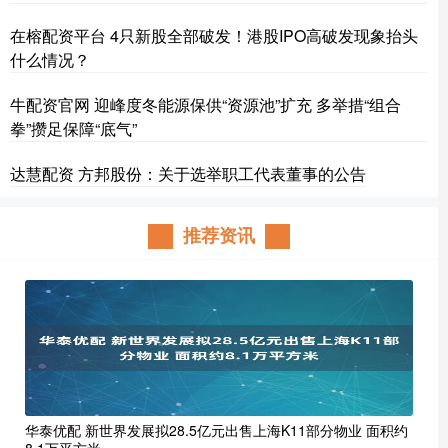
在榕配资平台 4只新股全部破发！港股IPO高破发现象抬头
什么情况？
牛配资官网 迎峰度冬能源保供“资源池”扩充 多举措“组合
拳”攒足保障“底气”
达慧配资 方邦股份：关于选举职工代表董事的公告
推荐资讯
华泰优配 新世界发展拟28.5亿元出售上海K11部分物业 面积约