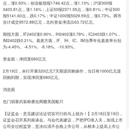
点，涨0.93%；创业板指报1746.42点，涨1.13%；沪深300报
3403.81点，涨1.16%；上证50报2371.55点，涨0.81%；中证500
报5141.60点，跌0.17%；中证1000报5029.59点，涨0.73%。两市
合计成交9572.88亿元，北向资金净流出63.72亿元。
期指方面，IF2402涨0.90%，IH2402涨0.78%，IC2403跌1.07%，
IM2402跌0.21%。基差方面，IF、IH、IC、IM当季年化基差率分别
为-4.45%、-4.51%、-8.18%、-10.93%。
资金面：净回笼680亿元
2月19日，央行开展320亿元7天期逆回购操作，当日有1000亿元逆
回购到期，实现净回笼680亿元。
消息面
也门胡塞武装称袭击两艘美国船只
【证监会：意见建议论证切实可行的马上就办！】2月18日至19日，
证监会召开系列座谈会。与会代表建议，严把IPO准入关，加强上市
公司全过程监管，坚决出清不合格上市公司，从根本上提高上市公