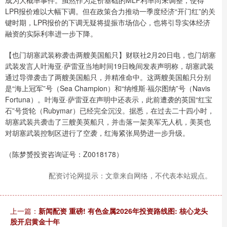
LPR报价难以大幅下调。但在政策合力推动一季度经济“开门红”的关
键时期，LPR报价的下调无疑将提振市场信心，也将引导实体经济
融资的实际利率进一步下降。
【也门胡塞武装称袭击两艘美国船只】财联社2月20日电，也门胡塞
武装发言人叶海亚·萨雷亚当地时间19日晚间发表声明称，胡塞武装
通过导弹袭击了两艘美国船只，并精准命中。这两艘美国船只分别
是“海上冠军”号（Sea Champion）和“纳维斯·福尔图纳”号（Navis
Fortuna）。叶海亚·萨雷亚在声明中还表示，此前遭袭的英国“红宝
石”号货轮（Rubymar）已经完全沉没。据悉，在过去二十四小时，
胡塞武装共袭击了三艘美英船只，并击落一架美军无人机，美英也
对胡塞武装控制区进行了空袭，红海紧张局势进一步升级。
（陈梦赟投资咨询证号：Z0018178）
配资讨论网提示：文章来自网络，不代表本站观点。
上一篇：
新闻配资 重磅! 有色金属2026年投资路线图: 核心龙头
股开启黄金十年