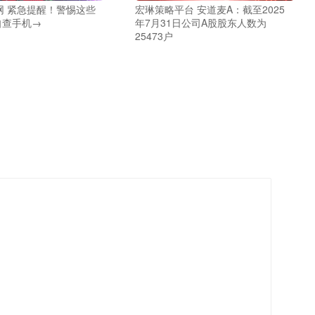
网 紧急提醒！警惕这些
宏琳策略平台 安道麦A：截至2025
自查手机→
年7月31日公司A股股东人数为
25473户