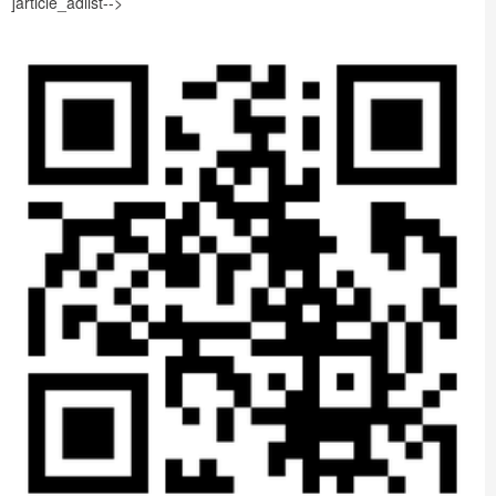
]article_adlist-->