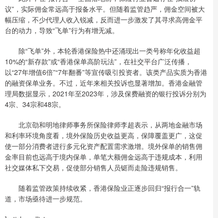
议”，实际佣金常远高于报备水平。但随着监管趋严，佣金空间被大
幅压缩，不少代理人收入锐减，反而进一步激发了其寻求高佣金平
台的动力，导致“飞单”行为有增无减。
除“飞单”外，本轮香港保险热中还涌现出一类号称年化收益超
10%的“新存款”或“香港保单高阶玩法”，在社交平台广泛传播，
以“27年增值6倍”“7年翻番”等宣传吸引投资者。该类产品实质为香港
的融资保单业务。不过，近年来相关投诉也显著增加。香港金融管
理局数据显示，2021年至2023年，涉及保费融资的银行投诉分别为
4宗、34宗和48宗。
北京劭和明地律师事务所保险律师李超表示，从两地金融市场
和利率环境角度看，境外保险历史收益更高，保障覆盖更广，这促
使一部分消费者进行多元化资产配置需求激增。境外保单的销售佣
金率目前也远高于境内保单，单笔大额佣金远高于违规成本，利用
社交媒体私下交易，促使部分销售人员铤而走险违规销售。
随着监管政策持续收紧，香港保险业正逐步回归“报行合一”轨
道，市场亟待进一步规范。