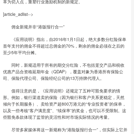
革为切入点，重塑行业激励机制的新规定。
]article_adlist-->
佣金新规并非“港版报行合一”
《应用说明》指出，自2016年1月1日起，绝大多数分红险保单
首年支付的佣金不得超过总佣金的70%，剩余的佣金必须在之后的
至少5年平均分摊。
同时，新规适用于所有的期交分红险，不包括趸交产品和税收
优惠产品合资格延期年金（QDAP），覆盖对象为香港所有保险公
司、保险代理公司、保险经纪公司的13万持牌代理人。
值得注意的是，《应用说明》还规定了五种可豁免要求的情
形。例如，银行渠道卖的保险（因为银行和客户关系更稳定，天然
倾向于长期服务）、卖给资产超800万港元的“专业投资者”的保单，
以及一些考核“客户满意度”、“续保率”的奖金，也可以不受限制。这
些豁免条款体现了监管的灵活性和对市场实际情况的考量。
尽管多家媒体将这一新规称为“港险版报行合一”，但实际上它并