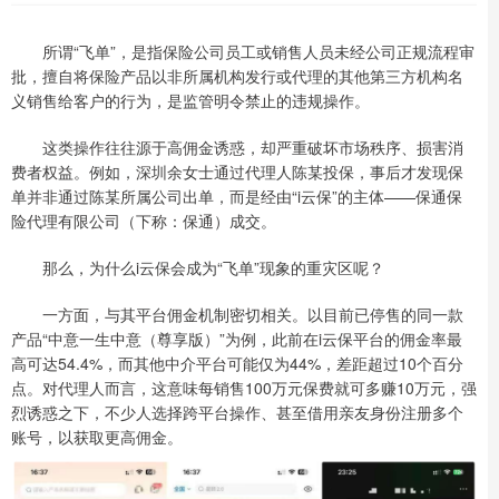
所谓“飞单”，是指保险公司员工或销售人员未经公司正规流程审
批，擅自将保险产品以非所属机构发行或代理的其他第三方机构名
义销售给客户的行为，是监管明令禁止的违规操作。
这类操作往往源于高佣金诱惑，却严重破坏市场秩序、损害消
费者权益。例如，深圳余女士通过代理人陈某投保，事后才发现保
单并非通过陈某所属公司出单，而是经由“i云保”的主体——保通保
险代理有限公司（下称：保通）成交。
那么，为什么i云保会成为“飞单”现象的重灾区呢？
一方面，与其平台佣金机制密切相关。以目前已停售的同一款
产品“中意一生中意（尊享版）”为例，此前在i云保平台的佣金率最
高可达54.4%，而其他中介平台可能仅为44%，差距超过10个百分
点。对代理人而言，这意味每销售100万元保费就可多赚10万元，强
烈诱惑之下，不少人选择跨平台操作、甚至借用亲友身份注册多个
账号，以获取更高佣金。