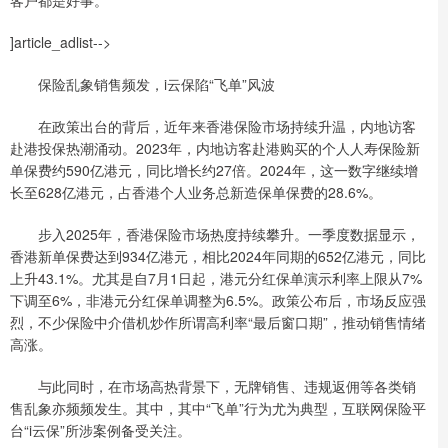
客户都是好事。”
]article_adlist-->
保险乱象销售频发，i云保陷“飞单”风波
在政策出台的背后，近年来香港保险市场持续升温，内地访客
赴港投保热潮涌动。2023年，内地访客赴港购买的个人人寿保险新
单保费约590亿港元，同比增长约27倍。2024年，这一数字继续增
长至628亿港元，占香港个人业务总新造保单保费的28.6%。
步入2025年，香港保险市场热度持续攀升。一季度数据显示，
香港新单保费达到934亿港元，相比2024年同期的652亿港元，同比
上升43.1%。尤其是自7月1日起，港元分红保单演示利率上限从7%
下调至6%，非港元分红保单调整为6.5%。政策公布后，市场反应强
烈，不少保险中介借机炒作所谓高利率“最后窗口期”，推动销售情绪
高涨。
与此同时，在市场高热背景下，无牌销售、违规返佣等各类销
售乱象亦频频发生。其中，其中“飞单”行为尤为典型，互联网保险平
台“i云保”所涉案例备受关注。