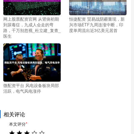
网上股票配资官网 从肾病初期
恒捷配资 贸易战阴霾重现，新
到尿毒症，九成人会走的弯
兴市场ETF九周连涨中断，印
路，千万别忽视_杜立建_复查_
度单周流出近3亿美元居首
医生
微配资平台 风电设备板块局部
活跃，电气风电涨停
相关评论
本文评分
*