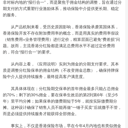
非对标内地的“报行合一”，而是聚焦于佣金结构的调整，旨在通过分
期支付的方式重塑行业激励体系，推动保险中介提供更长期、稳定
的服务。
从产品机制来看，受历史原因影响，香港保险承袭英国体系，
香港保险开发不存在附加费用率的概念，而是用真实的费用率假设
（销售费用+业务管理费用）进行定价，精算层面已避免“费差损”问
题。故而，主流香港分红险都是满足总费用水平不超过定价费用
的，符合“报行合一”的要求。
从内容上看，《应用说明》实则为佣金的分期支付要求。其本
质是调整分红险保单的佣金结构（不改变佣金总数），确保持牌保
险中介人提供持续服务，最终提高客户满意度。
其具体体现在；分红险期交保单的首年佣金最多只能占总佣金
的70%；剩下的30%佣金，要在保单生效后的第2到第6年（至少5
年）里平均分摊；如果保单的缴费期短于5年，就按实际缴费期分
摊。这种设计确保了销售人员不能再做“一锤子买卖”后就撒手不管，
而是必须提供持续服务才能获得全部佣金。
事实上，不仅是香港保险市场，早在今年4月内地也有类似佣金