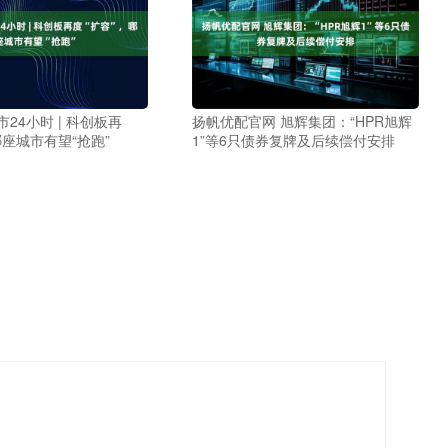
24小时 | 科创板再
扬帆优配官网 旭辉集团：“HPR旭辉
哪座城市有望“抢跑”
1”等6只债券复牌及后续偿付安排