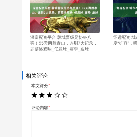
深富配资平台 蓉城晋级足协杯八
怀远配资 城市
强！55天两胜泰山，连刷7大纪录，
度“扩容”，
罗慕洛双响_任意球_赛季_皮球
相关评论
本文评分
*
评论内容
*